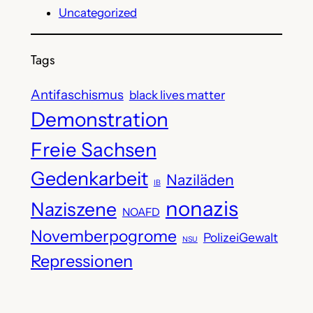
Uncategorized
Tags
Antifaschismus
black lives matter
Demonstration
Freie Sachsen
Gedenkarbeit
Naziläden
IB
nonazis
Naziszene
NOAFD
Novemberpogrome
PolizeiGewalt
NSU
Repressionen