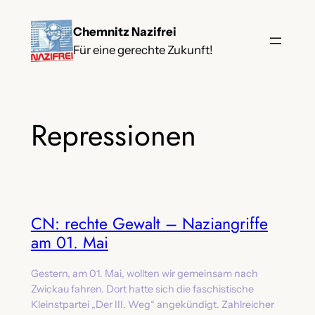
Zum
Chemnitz Nazifrei
Inhalt
Für eine gerechte Zukunft!
springen
Repressionen
CN: rechte Gewalt – Naziangriffe
am 01. Mai
Gestern, am 01. Mai, wollten wir gemeinsam nach
Zwickau fahren. Dort hatte sich die faschistische
Kleinstpartei „Der III. Weg“ angekündigt. Zahlreicher