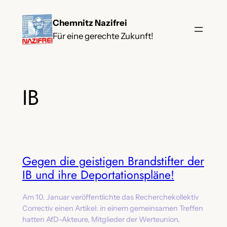
Zum
Chemnitz Nazifrei
Inhalt
Für eine gerechte Zukunft!
springen
IB
Gegen die geistigen Brandstifter der
IB und ihre Deportationspläne!
Am 10. Januar veröffentlichte das Recherchekollektiv
Correctiv einen Artikel: in einem gemeinsamen Treffen
hatten AfD-Akteure, Mitglieder der Werteunion,