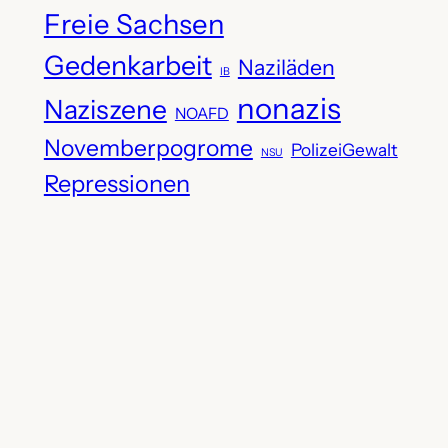
Freie Sachsen
Gedenkarbeit
Naziläden
IB
nonazis
Naziszene
NOAFD
Novemberpogrome
PolizeiGewalt
NSU
Repressionen